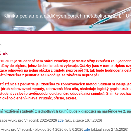
Klinika pediatrie a dědičných poruch metabolismu 1. LF 
ík
očník
10.2025 je student během státní zkoušky z pediatrie vždy zkoušen ze 3 jednotl
dány do tripletu, jehož číslo si student vylosuje. Otázky jsou v tomto tripletu oz
ikace odpovědi na jednu otázku z tripletu neprospěl (4), tak bude hodnocena ce
státní zkouška z pediatrie se ukončuje se závěrem neprospěl.
tí stánice z pediatrie je i zkouška ze zobrazovacích metod. Student si losuje j
 (druh zobrazovací metody, zobrazená část těla, následuje logický popis struktu
student vysloví pravděpodobnou diagnózu odpovídající snímku). Snímky pocház
ického členění - hlava, hrudník, břicho, skelet
.
ní rozdělení studentů z jednotlivých kruhů bude k dispozici na nástěnce ve 2. pa
zace výuky pro VI. ročník 2025/2026
zde
(aktualizace 16.4.2026)
 výuky pro VI. ročník - blok od 20.4.2026 do 5.6.2026
zde
(aktualizace 27.5.2026)