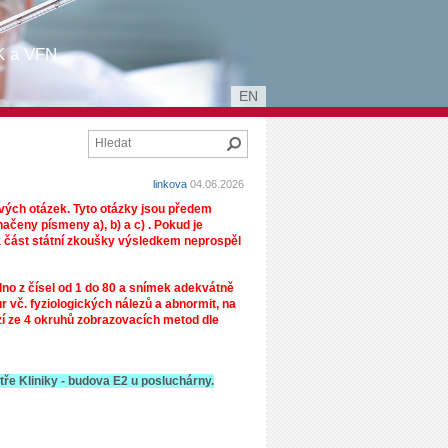
UK a VFN
EN
Hledat
linkova
04.06.2026
ivých otázek. Tyto otázky jsou předem
načeny písmeny a), b) a c) . Pokud je
lá část státní zkoušky výsledkem neprospěl
edno z čísel od 1 do 80 a snímek adekvátně
r vč. fyziologických nálezů a abnormit, na
í ze 4 okruhů zobrazovacích metod dle
tře Kliniky - budova E2 u posluchárny.