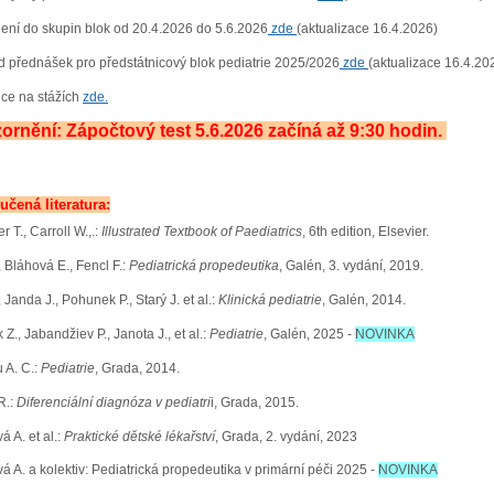
ení do skupin blok od 20.4.2026 do 5.6.2026
zde
(aktualizace 16.4.2026)
d přednášek pro předstátnicový blok pediatrie 2025/2026
zde
(aktualizace 16.4.20
ce na stážích
zde
.
ornění: Zápočtový test 5.6.2026 začíná až 9:30 hodin.
čená literatura:
r T., Carroll W.,.:
Illustrated Textbook of Paediatrics
, 6th edition, Elsevier.
, Bláhová E., Fencl F.:
Pediatrická propedeutika
, Galén, 3. vydání, 2019.
, Janda J., Pohunek P., Starý J. et al.:
Klinická pediatrie
, Galén, 2014.
Z., Jabandžiev P., Janota J., et al.:
Pediatrie
, Galén, 2025 -
NOVINKA
 A. C.:
Pediatrie
, Grada, 2014.
R.:
Diferenciální diagnóza v pediatri
i, Grada, 2015.
 A. et al.:
Praktické dětské lékařství
, Grada, 2. vydání, 2023
á A. a kolektiv: Pediatrická propedeutika v primární péči 2025 -
NOVINKA