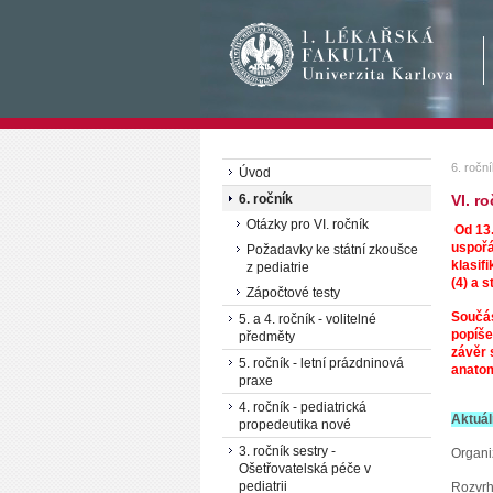
6. ročn
Úvod
6. ročník
VI. r
Otázky pro VI. ročník
Od 13.
uspořá
Požadavky ke státní zkoušce
klasif
z pediatrie
(4) a 
Zápočtové testy
Součás
5. a 4. ročník - volitelné
popíše
předměty
závěr 
5. ročník - letní prázdninová
anatom
praxe
4. ročník - pediatrická
Aktuál
propedeutika nové
3. ročník sestry -
Organi
Ošetřovatelská péče v
pediatrii
Rozvrh