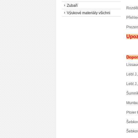
Zubaři
Rozděl
Výukové materiály všichni
Přehle
Prezen
Upoz
Doporu
Lissaue
Lebl J.
Lebl J.
Šumník 
Muntau
Ploier 
Šebková
Šebkov