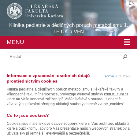
EN
Klinika pediatrie a dědičných poruch metabolismu 1.
LF UK a VFN
☰
MENU
Hleda
Informace o zpracování osobních údajů
admin
30.3. 2022
prostřednictvím cookies
Klinika pediatrie a dědičných poruch metabolismu 1. lékařské fakulty a
Všeobecné fakultní nemocnice, provozuje webové stránky kddl.lf1.cuni.cz,
které na Vaše koncová zařízení při Vaší návštěvě v souladu s obecně
závaznými právními předpisy ukládají soubory obecně zvané „cookies“.
Co to jsou cookies?
Cookies jsou malé textové datové soubory, které si Váš prohlížeč ukládá a
které slouží k tomu, aby pro Vás prezentace našich webových stránek byla
uživatelsky příjemnější, efektivnější a bezpečnější.