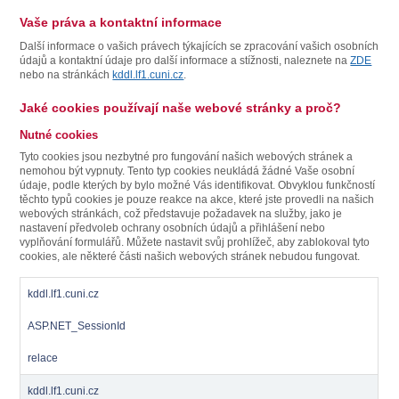
Vaše práva a kontaktní informace
Další informace o vašich právech týkajících se zpracování vašich osobních
údajů a kontaktní údaje pro další informace a stížnosti, naleznete na
ZDE
nebo na stránkách
kddl.lf1.cuni.cz
.
Jaké cookies používají naše webové stránky a proč?
Nutné cookies
Tyto cookies jsou nezbytné pro fungování našich webových stránek a
nemohou být vypnuty. Tento typ cookies neukládá žádné Vaše osobní
údaje, podle kterých by bylo možné Vás identifikovat. Obvyklou funkčností
těchto typů cookies je pouze reakce na akce, které jste provedli na našich
webových stránkách, což představuje požadavek na služby, jako je
nastavení předvoleb ochrany osobních údajů a přihlášení nebo
vyplňování formulářů. Můžete nastavit svůj prohlížeč, aby zablokoval tyto
cookies, ale některé části našich webových stránek nebudou fungovat.
kddl.lf1.cuni.cz
ASP.NET_SessionId
relace
kddl.lf1.cuni.cz