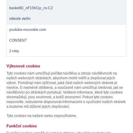
basketID_oF15Kl1p_cs-CZ
několik vteřin
youtube-nocookie.com
CONSENT
2 roky
Výkonové cookies
Tyto cookies nám umožňují počítat návštěvy a zdroje návštěvnosti na
našich webových stránkách, abychom mohli měřit a zlepšovat jejich
výkon. Pomáhají nám zjišťovat, jaká část našich webových stránek je
nejvíce, či nejméně oblíbená, a současně nám umožňují sledovat, jak se
návštěvníci po stránkách pohybují. Veškeré informace, které tyto cookies
shromažďují, jsou souhrnné, a tudíž anonymní. Pokud tyto cookies
nepovolíte, nebudeme disponovat informacemi o využívání našich stránek
a budeme mít ztížené jejich zlepšování.
Tyto cookies na našem webu nepoužíváme.
Funkční cookies