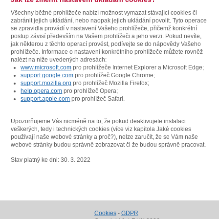
Všechny běžné prohlížeče nabízí možnost vymazat stávající cookies či
zabránit jejich ukládání, nebo naopak jejich ukládání povolit. Tyto operace
se zpravidla provádí v nastavení Vašeho prohlížeče, přičemž konkrétní
postup závisí především na Vašem prohlížeči a jeho verzi. Pokud nevíte,
jak některou z těchto operací provést, podívejte se do nápovědy Vašeho
prohlížeče. Informace o nastavení konkrétního prohlížeče můžete rovněž
nalézt na níže uvedených adresách:
www.microsoft.com
pro prohlížeče Internet Explorer a Microsoft Edge;
support.google.com
pro prohlížeč Google Chrome;
support.mozilla.org
pro prohlížeč Mozilla Firefox;
help.opera.com
pro prohlížeč Opera;
support.apple.com
pro prohlížeč Safari.
Upozorňujeme Vás nicméně na to, že pokud deaktivujete instalaci
veškerých, tedy i technických cookies (více viz kapitola Jaké cookies
používají naše webové stránky a proč?), nelze zaručit, že se Vám naše
webové stránky budou správně zobrazovat či že budou správně pracovat.
Stav platný ke dni: 30. 3. 2022
Cookies
-
GDPR