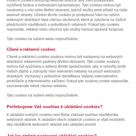
Funkční cookies umožňují webové stránce, aby Vám poskytovala
rozšířené funkce a individuální personalizaci. Tyto cookies mohou být
nastaveny u nás nebo třetími stranami, jejichž služby jsme přidali na naše
webové stránky. Účelem těchto cookies je poskytnout Vám na našich
webových stránkách lépe cílenou zkušenost, která je založena na Vašich
předchozích návštěvách a jednotlivých výběrech. Pokud tyto cookies
nepovolíte, některé nebo všechny tyto služby nemusí správně fungovat.
Tyto cookies na našem webu nepoužíváme.
Cílené a reklamní cookies
Cílené a reklamní cookies soubory mohou být nastaveny na webových
stránkách reklamními partnery (třetími stranami). Tyto cookie soubory
mohou být využívány a sdíleny těmito společnostmi, aby si vytvořily profil
Vašich zájmů a zobrazily Vám relevantní reklamy na jiných webových
stránkách. Vycházejí z jedinečné identifikace Vašeho internetového
prohlížeče a internetového zařízení. Pokud tyto soubory cookie nepovolíte,
zaznamenáte méně cílenou reklamu.
Tyto cookies na našem webu nepoužíváme.
Potřebujeme Váš souhlas k ukládání cookies?
K ukládání nutných cookies není třeba získávat souhlas návštěvníka
webových stránek. K ukládání všech ostatních cookies je však nezbytné,
aby návštěvník webových stránek toto ukládání povolil.
Jak lze změnit nastavení ukládání cookies?